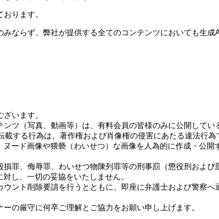
ております。
のみならず、弊社が提供する全てのコンテンツにおいても生成A
ございます。
テンツ（写真、動画等）は、有料会員の皆様のみに公開してい
へ転載する行為は、著作権および肖像権の侵害にあたる違法行為
し、ヌード画像や猥褻（わいせつ）な画像を人為的に作成・公開
毀損罪、侮辱罪、わいせつ物陳列罪等の刑事罰（懲役刑および
に対し、一切の妥協をいたしません。
カウント削除要請を行うとともに、即座に弁護士および警察へ
ナーの厳守に何卒ご理解とご協力をお願い申し上げます。