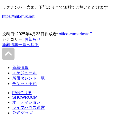
ックナンバー含め、下記より全て無料でご覧いただけます
https://
mikefuk.net
投稿日:
2025年4月23日
作成者:
office-cameriastaff
カテゴリー:
お知らせ
新着情報一覧へ戻る
新着情報
スケジュール
所属タレント一覧
チケット予約
FANCLUB
SHOWROOM
オーディション
ライブハウス運営
公式グッズ