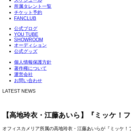
スケジュール
所属タレント一覧
チケット予約
FANCLUB
公式ブログ
YOU TUBE
SHOWROOM
オーディション
公式グッズ
個人情報保護方針
著作権について
運営会社
お問い合わせ
LATEST NEWS
【高地玲衣・江藤あいら】『ミッケ！フク
オフィスカメリア所属の高地玲衣・江藤あいらが『ミッケ！フク