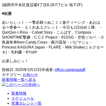
(福岡市中央区渡辺通4丁目8-28 F.Tビル 地下2F)
◉出演
あいらしっく・一撃必殺☆ぬこミミ族ティーンズ・あおは
る〜青春〜・えくれあエクレット・今日も1日ゆめミ隊。・
QunQun☆Rinu・Cobalt Story・こんぱす。Compass・
SHOWTIME撃嬢・C.C.C Project・#SSSG・空色ソルベ・小
鳥遊朱寿from Candy Cross・殿川遥加・パピマシェ・
Princess KAGURA Japan・FLARE・Milk Shake(ミルクセー
キ)・毛利蘭・RYuN²
お楽しみにっ！
投稿日:
2025年3月12日
作成者:
office-cameriastaff
カテゴリー:
お知らせ
新着情報一覧へ戻る
新着情報
スケジュール
所属タレント一覧