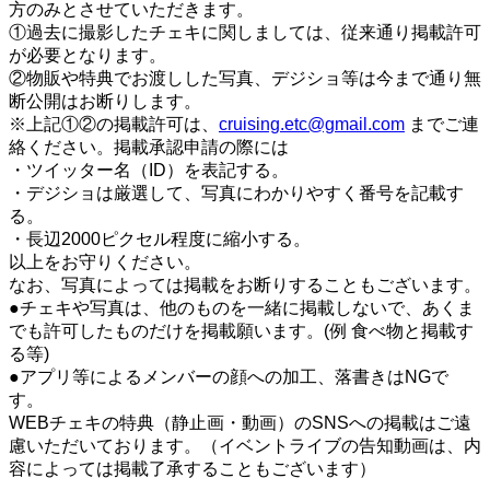
方のみとさせていただきます。
①過去に撮影したチェキに関しましては、従来通り掲載許可
が必要となります。
②物販や特典でお渡しした写真、デジショ等は今まで通り無
断公開はお断りします。
※上記①②の掲載許可は、
cruising.etc@gmail.com
までご連
絡ください。掲載承認申請の際には
・ツイッター名（ID）を表記する。
・デジショは厳選して、写真にわかりやすく番号を記載す
る。
・長辺2000ピクセル程度に縮小する。
以上をお守りください。
なお、写真によっては掲載をお断りすることもございます。
●チェキや写真は、他のものを一緒に掲載しないで、あくま
でも許可したものだけを掲載願います。(例 食べ物と掲載す
る等)
●アプリ等によるメンバーの顔への加工、落書きはNGで
す。
WEBチェキの特典（静止画・動画）のSNSへの掲載はご遠
慮いただいております。（イベントライブの告知動画は、内
容によっては掲載了承することもございます）