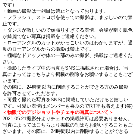
です）
・動画の撮影は一列目は禁止となっております。
・フラッシュ、ストロボを使っての撮影は、まぶしいので禁
止です。
・ダンスが激しいので頑張りすぎてる表情、会場が暗く肌色
が綺麗でない写真は掲載をご遠慮ください。
・ローアングルのカットがかっこいいのはわかりますが、過
度のローアングルからの撮影は禁止です。
・極端なドアップや体の一部のみの撮影、掲載はご遠慮くだ
さい。
・撮影したライブ中の写真をSNSに掲載された場合は、写
真によってはこちらより掲載の削除をお願いすることもござ
います。
その際に、24時間以内に削除することができる方のみ撮影
を許可させていただきす。
・可愛く撮れた写真をSNSに掲載していただけると嬉しい
です。可愛い表情はメンバーも喜ぶのでRT率も増えます(笑)
＜物販でのデジショットやチェキの写真について＞
2021.05.21撮影分よりチェキの掲載許可は必要ありません。
写真によってはこちらより掲載の削除をお願いすることもご
ざいます。その際に、24時間以内に削除することができる