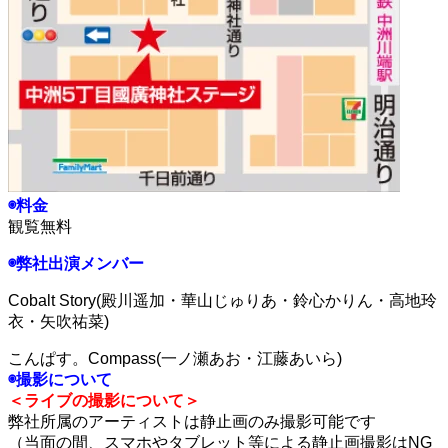
◉料金
観覧無料
◉弊社出演メンバー
Cobalt Story(殿川遥加・華山じゅりあ・鈴心かりん・高地玲
衣・矢吹祐菜)
こんぱす。Compass(一ノ瀬あお・江藤あいら)
◉撮影について
＜ライブの撮影について＞
弊社所属のアーティストは静止画のみ撮影可能です
（当面の間、スマホやタブレット等による静止画撮影はNG